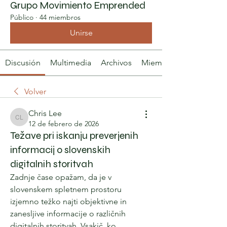
Grupo Movimiento Emprended
Público
·
44 miembros
Unirse
Discusión
Multimedia
Archivos
Miembros
Volver
Chris Lee
Chris Lee
12 de febrero de 2026
Težave pri iskanju preverjenih
informacij o slovenskih
digitalnih storitvah
Zadnje čase opažam, da je v 
slovenskem spletnem prostoru 
izjemno težko najti objektivne in 
zanesljive informacije o različnih 
digitalnih storitvah. Vsakič, ko 