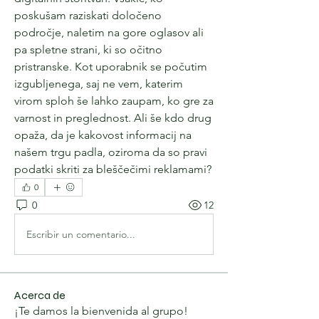
poskušam raziskati določeno 
področje, naletim na gore oglasov ali 
pa spletne strani, ki so očitno 
pristranske. Kot uporabnik se počutim 
izgubljenega, saj ne vem, katerim 
virom sploh še lahko zaupam, ko gre za 
varnost in preglednost. Ali še kdo drug 
opaža, da je kakovost informacij na 
našem trgu padla, oziroma da so pravi 
podatki skriti za bleščečimi reklamami?
0
0
12
Escribir un comentario...
Acerca de
¡Te damos la bienvenida al grupo!