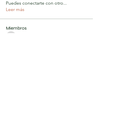
Puedes conectarte con otro
...
Leer más
Miembros
Jessika Juleah
Seguir
Jessika Juleah
Pierce Gonzalez
Seguir
Pierce Gonzalez
harry brook
Seguir
harry brook
Stariptvplus001
Seguir
Chris Lee
Seguir
Chris Lee
Ver todos los miembros (44)
MOVIMIENTO EMPRENDEDOR DE
VENEZUELA