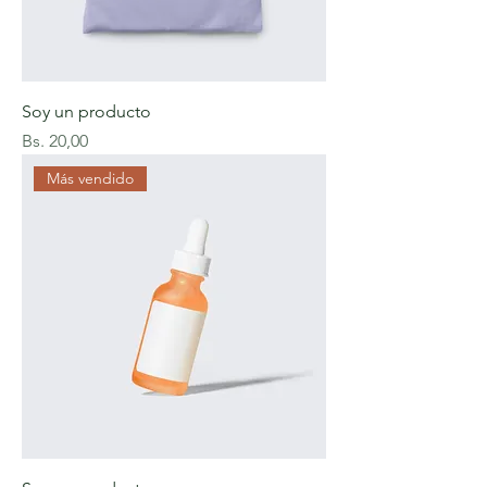
Soy un producto
Precio
Bs. 20,00
Más vendido