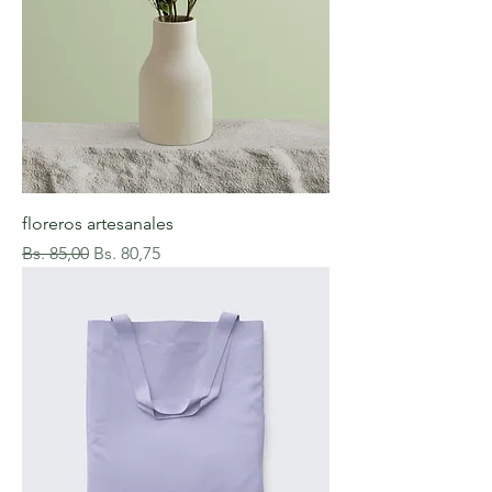
floreros artesanales
Precio
Precio de oferta
Bs. 85,00
Bs. 80,75