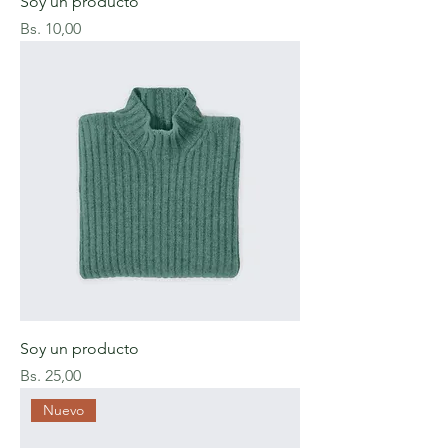
Soy un producto
Precio
Bs. 10,00
Soy un producto
Precio
Bs. 25,00
Nuevo